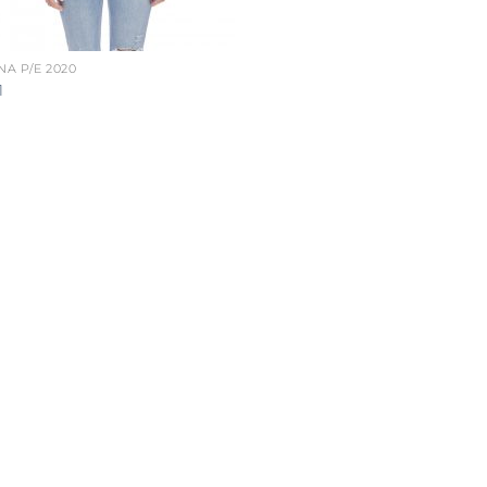
A P/E 2020
1