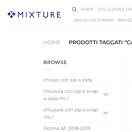
Salta
HOME
COLLEZIONE DO
ai
contenuti
RASSEGNA STAMPA
BRAN
HOME
/
PRODOTTI TAGGATI “C
BROWSE
chiuso con zip a vista
chiusura con zip e snap
a vista.<hr /
chiusura con zip e snap.
<hr /
Donna A/I 2018-2019