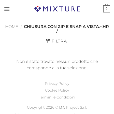
Salta
0
ai
contenuti
HOME
/
CHIUSURA CON ZIP E SNAP A VISTA.<HR
/
FILTRA
Non è stato trovato nessun prodotto che
corrisponde alla tua selezione.
Privacy Policy
Cookie Policy
Termini e Condizioni
Copyright 2026 ©
I.M. Project S.r.l.