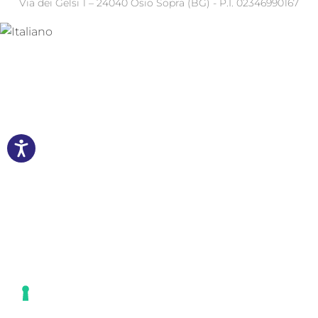
Via dei Gelsi 1 – 24040 Osio Sopra (BG) - P.I. 02346990167