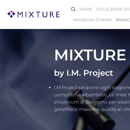
Salta
HOME
COLLEZIONE DO
ai
contenuti
RASSEGNA STAMPA
BRAN
MIXTURE
by I.M. Project
I.M.Project propone ogni stagione
uomo/donna/bambino. Le linee M
showroom di Bergamo per essere 
garantisca massima qualità al clie