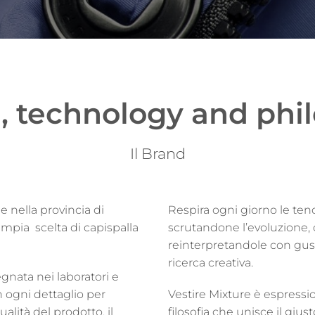
, technology and phi
Il Brand
e nella provincia di
Respira ogni giorno le te
pia scelta di capispalla
scrutandone l’evoluzione,
reinterpretandole con gus
ricerca creativa.
gnata nei laboratori e
 ogni dettaglio per
Vestire Mixture è espressi
alità del prodotto, il
filosofia che unisce il giust