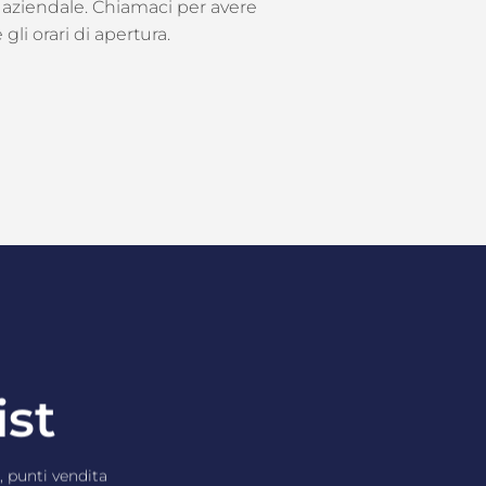
et aziendale. Chiamaci per avere
gli orari di apertura.
ist
i, punti vendita