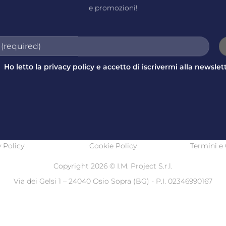
e promozioni!
Ho letto la privacy policy e accetto di iscrivermi alla newslett
 Policy
Cookie Policy
Termini e 
Copyright 2026 ©
I.M. Project S.r.l.
Via dei Gelsi 1 – 24040 Osio Sopra (BG) - P.I. 02346990167