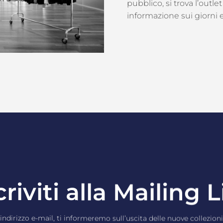
pubblico, si trova l’outl
informazione sui giorni e 
criviti alla Mailing L
 indirizzo e-mail, ti informeremo sull’uscita delle nuove collezion