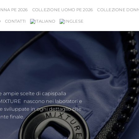
NNA PE 2026
COLLEZIONE UOMO PE 2026
COLLEZIONE DONNA
D
CONTATTI
 ampie scelte di capispalla
IXTURE nascono nei laboratori e
sviluppate in ogni dettaglio che
nte finale.