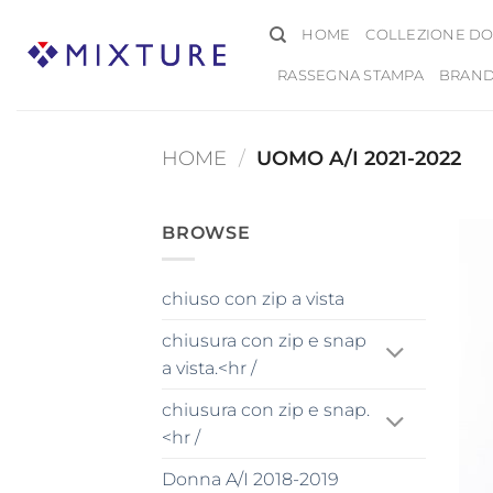
Salta
HOME
COLLEZIONE DO
ai
contenuti
RASSEGNA STAMPA
BRAN
HOME
/
UOMO A/I 2021-2022
BROWSE
chiuso con zip a vista
chiusura con zip e snap
a vista.<hr /
chiusura con zip e snap.
<hr /
Donna A/I 2018-2019