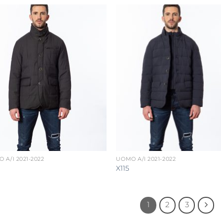
 A/I 2021-2022
UOMO A/I 2021-2022
X115
1
2
3