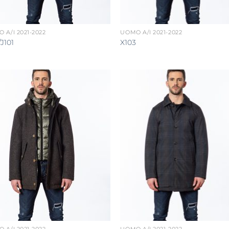
 A/I 2021-2022
UOMO A/I 2021-2022
/J101
X103