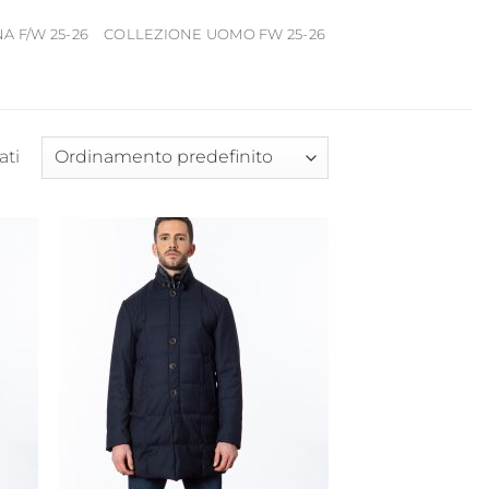
 F/W 25-26
COLLEZIONE UOMO FW 25-26
ati