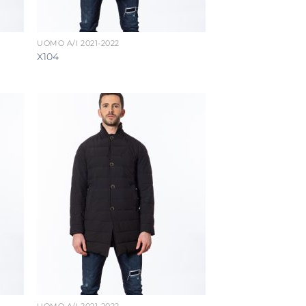
UOMO A/I 2021-2022
X104