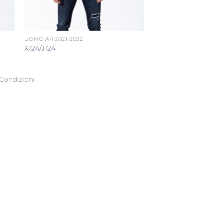
UOMO A/I 2021-2022
X124/J124
Condizioni