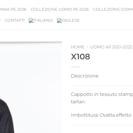
NNA PE 2026
COLLEZIONE UOMO PE 2026
COLLEZIONE DONNA
D
CONTATTI
HOME
/
UOMO A/I 2021-2022
X108
Descrizione
Cappotto in tessuto stamp
tartan.
Imbottitura:
Ovatta effetto