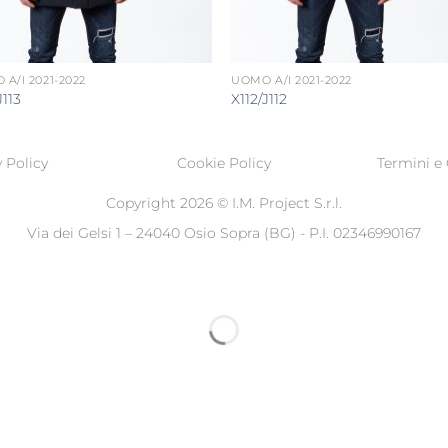
A/I 2021-2022
UOMO A/I 2021-2022
J113
X112/J112
 Policy
Cookie Policy
Termini e 
Copyright 2026 ©
I.M. Project S.r.l.
Via dei Gelsi 1 – 24040 Osio Sopra (BG) - P.I. 02346990167