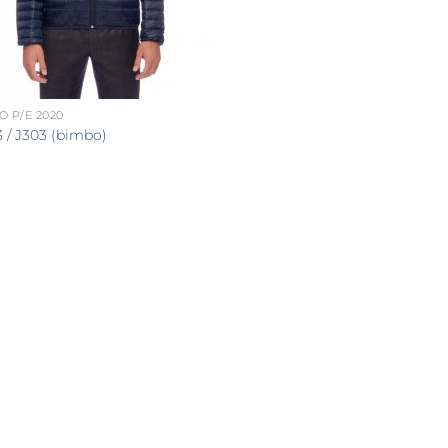
 P/E 2020
 / J303 (bimbo)