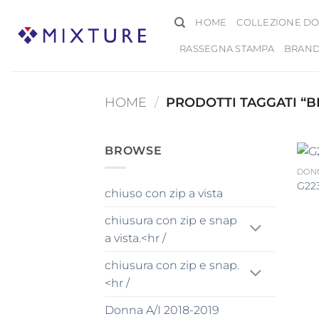
Salta
HOME
COLLEZIONE DO
ai
contenuti
RASSEGNA STAMPA
BRAN
HOME
/
PRODOTTI TAGGATI “
BROWSE
DONN
G22
chiuso con zip a vista
chiusura con zip e snap
a vista.<hr /
chiusura con zip e snap.
<hr /
Donna A/I 2018-2019