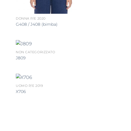
DONNA P/E 2020
G408 / J408 (bimba)
NON CATEGORIZZATO
J809
UOMO P/E 2019
X706