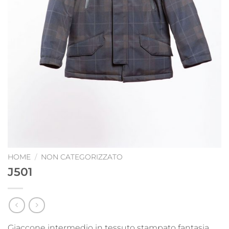
HOME
/
NON CATEGORIZZATO
J501
Giaccone intermedio in tessuto stampato fantasia