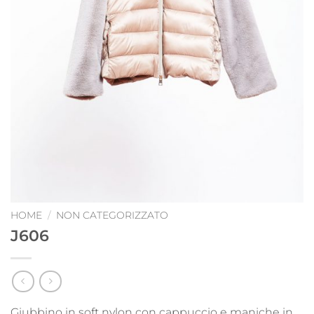
HOME
/
NON CATEGORIZZATO
J606
Giubbino in soft nylon con cappuccio e maniche in