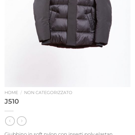
HOME
/
NON CATEGORIZZATO
J510
Giubbino in soft nylon con inserti poly elastan