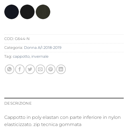
COD:
G644-N
Categoria:
Donna A/I 2018-2019
Tag:
cappotto
,
invernale
DESCRIZIONE
Cappotto in poly elastan con parte inferiore in nylon
elasticizzato. zip tecnica gommata