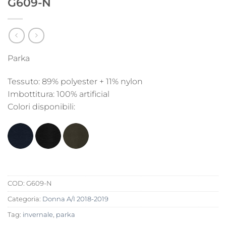
G609-N
Parka
Tessuto: 89% polyester + 11% nylon
Imbottitura: 100% artificial
Colori disponibili:
COD:
G609-N
Categoria:
Donna A/I 2018-2019
Tag:
invernale
,
parka