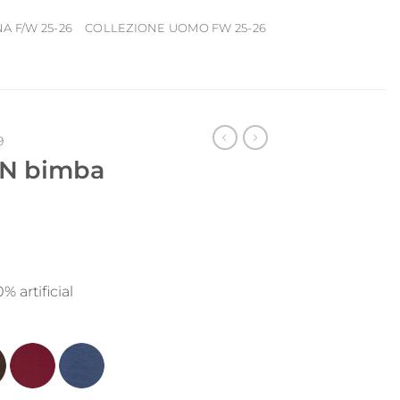
 F/W 25-26
COLLEZIONE UOMO FW 25-26
9
-N bimba
 artificial