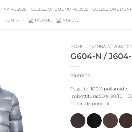
NNA PE 2026
COLLEZIONE UOMO PE 2026
COLLEZIONE DONNA
D
CONTATTI
HOME
/
DONNA A/I 2018-201
G604-N / J604
Piumino
Tessuto: 100% poliamide
Imbottitura: 50% 90/10 + 50%
Colori disponibili: