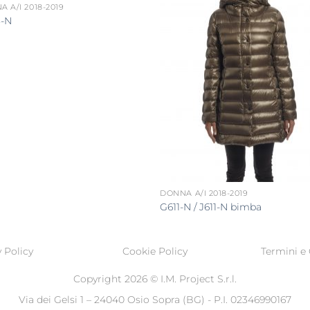
 A/I 2018-2019
-N
DONNA A/I 2018-2019
G611-N / J611-N bimba
 Policy
Cookie Policy
Termini e 
Copyright 2026 ©
I.M. Project S.r.l.
Via dei Gelsi 1 – 24040 Osio Sopra (BG) - P.I. 02346990167