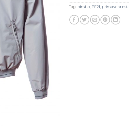
Tag:
bimbo
,
PE21
,
primavera est