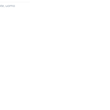
ate
,
uomo