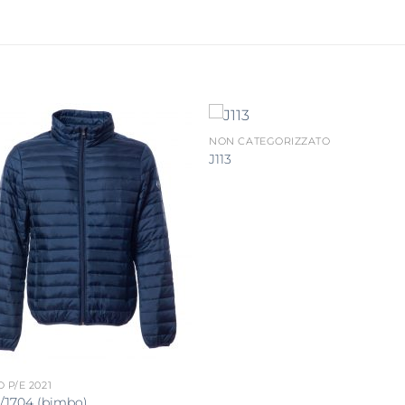
NON CATEGORIZZATO
J113
 P/E 2021
/J704 (bimbo)