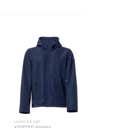
UOMO P/E 2021
X707/J707 (bimbo)