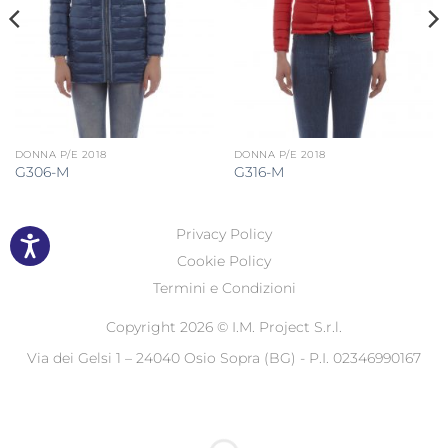
DONNA P/E 2018
DONNA P/E 2018
G306-M
G316-M
Privacy Policy
Cookie Policy
Termini e Condizioni
Copyright 2026 ©
I.M. Project S.r.l.
Via dei Gelsi 1 – 24040 Osio Sopra (BG) - P.I. 02346990167