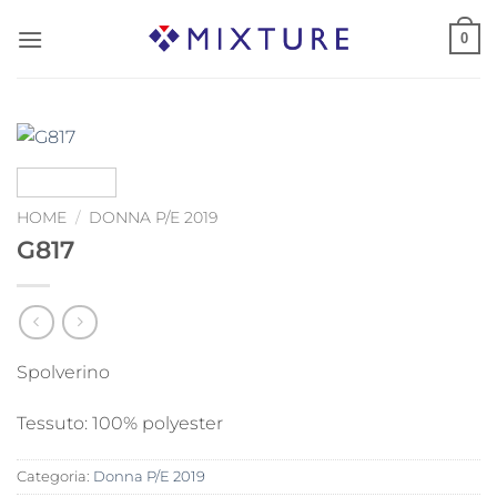
Salta
0
ai
contenuti
HOME
/
DONNA P/E 2019
G817
Spolverino
Tessuto: 100% polyester
Categoria:
Donna P/E 2019