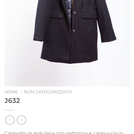
HOME
/
NON CATEGORIZZATO
J632
Cappotto in poly lana con pettorina e cappuccio in