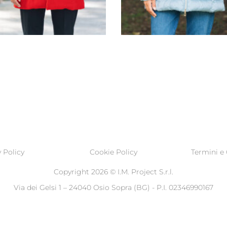
G1646/J1646
G1648
 Policy
Cookie Policy
Termini e 
Copyright 2026 ©
I.M. Project S.r.l.
Via dei Gelsi 1 – 24040 Osio Sopra (BG) - P.I. 02346990167