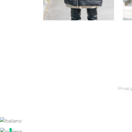
G1645/J1645
Privacy