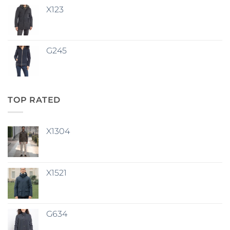
X123
G245
TOP RATED
X1304
X1521
G634