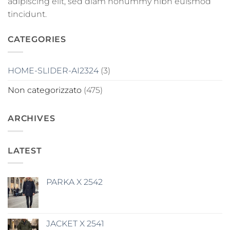
adipiscing elit, sed diam nonummy nibh euismod
tincidunt.
CATEGORIES
HOME-SLIDER-AI2324
(3)
Non categorizzato
(475)
ARCHIVES
LATEST
PARKA X 2542
JACKET X 2541