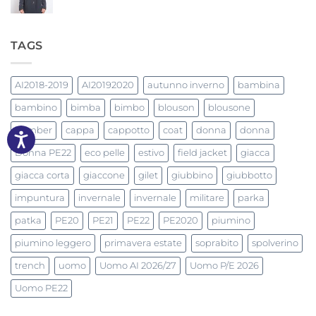
TAGS
AI2018-2019
AI20192020
autunno inverno
bambina
bambino
bimba
bimbo
blouson
blousone
bomber
cappa
cappotto
coat
donna
donna
Donna PE22
eco pelle
estivo
field jacket
giacca
giacca corta
giaccone
gilet
giubbino
giubbotto
impuntura
invernale
invernale
militare
parka
patka
PE20
PE21
PE22
PE2020
piumino
piumino leggero
primavera estate
soprabito
spolverino
trench
uomo
Uomo AI 2026/27
Uomo P/E 2026
Uomo PE22