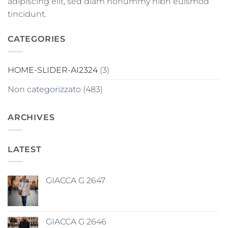
adipiscing elit, sed diam nonummy nibh euismod
tincidunt.
CATEGORIES
HOME-SLIDER-AI2324
(3)
Non categorizzato
(483)
ARCHIVES
LATEST
GIACCA G 2647
GIACCA G 2646