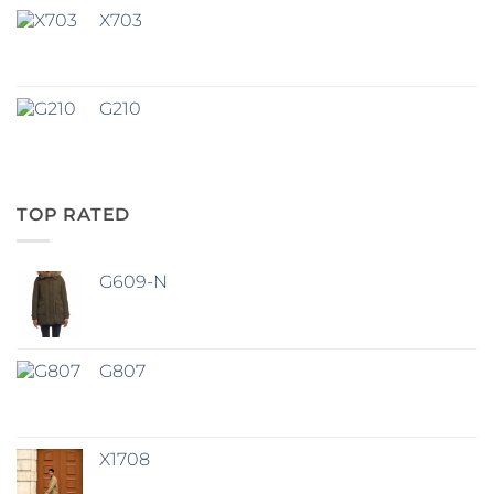
X703
G210
TOP RATED
G609-N
G807
X1708