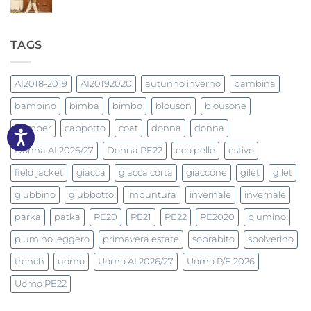
TAGS
AI2018-2019
AI20192020
autunno inverno
bambina
bambino
bimba
bimbo
blouson
blousone
bomber
cappotto
coat
donna
donna
Donna AI 2026/27
Donna PE22
eco pelle
estivo
field jacket
giacca
giacca corta
giaccone
gilet
gilet
giubbino
giubbotto
impuntura
invernale
invernale
parka
patka
PE20
PE21
PE22
PE2020
piumino
piumino leggero
primavera estate
soprabito
spolverino
trench
uomo
Uomo AI 2026/27
Uomo P/E 2026
Uomo PE22