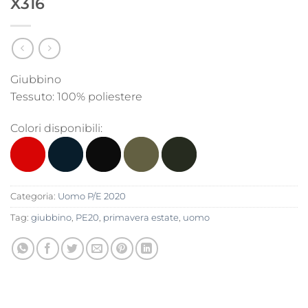
X316
Giubbino
Tessuto: 100% poliestere
Colori disponibili:
Categoria:
Uomo P/E 2020
Tag:
giubbino
,
PE20
,
primavera estate
,
uomo