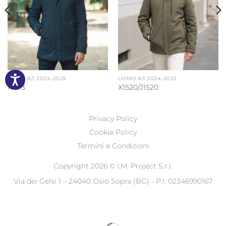
UOMO A/I 2024-2025
UOMO A/I 2024-2025
X1513
X1520/J1520
Privacy Policy
Cookie Policy
Termini e Condizioni
Copyright 2026 ©
I.M. Project S.r.l.
Via dei Gelsi 1 – 24040 Osio Sopra (BG) - P.I. 02346990167