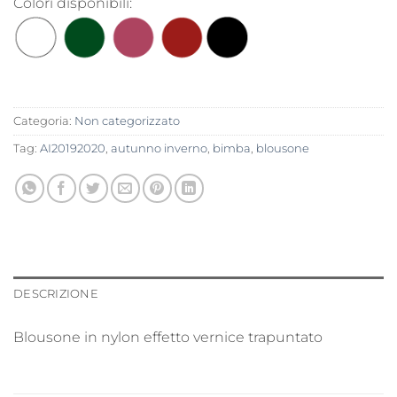
Colori disponibili:
Categoria:
Non categorizzato
Tag:
AI20192020
,
autunno inverno
,
bimba
,
blousone
DESCRIZIONE
Blousone in nylon effetto vernice trapuntato