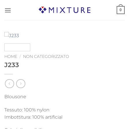
Salta
0
ai
contenuti
HOME
/
NON CATEGORIZZATO
J233
Blousone
Tessuto: 100% nylon
Imbottitura: 100% artificial