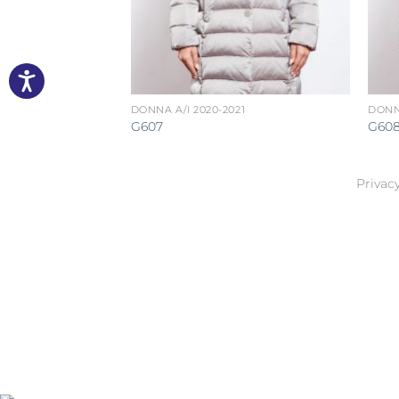
21
DONNA A/I 2020-2021
DONNA
G607
G60
Privacy