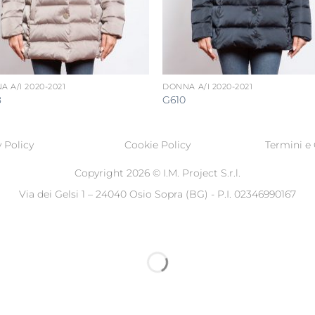
 A/I 2020-2021
DONNA A/I 2020-2021
8
G610
 Policy
Cookie Policy
Termini e 
Copyright 2026 ©
I.M. Project S.r.l.
Via dei Gelsi 1 – 24040 Osio Sopra (BG) - P.I. 02346990167