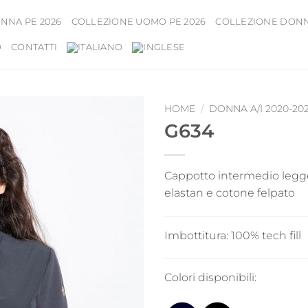
NNA PE 2026
COLLEZIONE UOMO PE 2026
COLLEZIONE DONNA
D
CONTATTI
HOME
/
DONNA A/I 2020-202
G634
Cappotto intermedio legge
elastan e cotone felpato
Imbottitura:
100% tech fill
Colori disponibili: