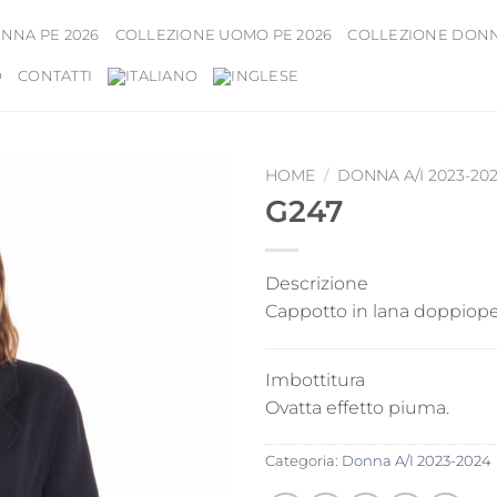
NNA PE 2026
COLLEZIONE UOMO PE 2026
COLLEZIONE DONNA
D
CONTATTI
HOME
/
DONNA A/I 2023-20
G247
Descrizione
Cappotto in lana doppiope
Imbottitura
Ovatta effetto piuma.
Categoria:
Donna A/I 2023-2024