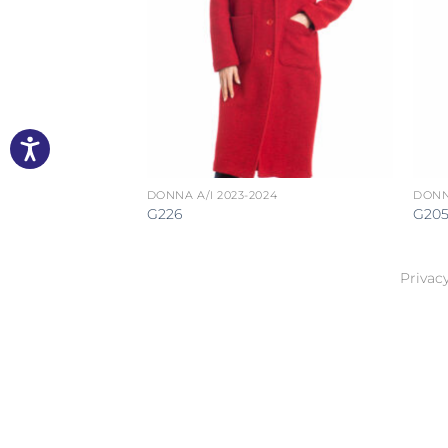
24
DONNA A/I 2023-2024
DONNA
G226
G20
Privacy