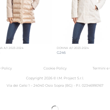
 A/I 2023-2024
DONNA A/I 2023-2024
5
G246
 Policy
Cookie Policy
Termini e 
Copyright 2026 ©
I.M. Project S.r.l.
Via dei Gelsi 1 – 24040 Osio Sopra (BG) - P.I. 02346990167