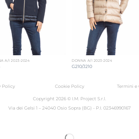
 A/I 2023-2024
DONNA A/I 2023-2024
5
G210/J210
 Policy
Cookie Policy
Termini e 
Copyright 2026 ©
I.M. Project S.r.l.
Via dei Gelsi 1 – 24040 Osio Sopra (BG) - P.I. 02346990167