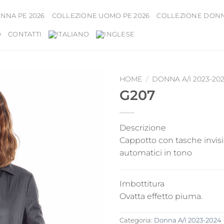
NNA PE 2026
COLLEZIONE UOMO PE 2026
COLLEZIONE DONNA
D
CONTATTI
HOME
/
DONNA A/I 2023-20
G207
Descrizione
Cappotto con tasche invisib
automatici in tono
Imbottitura
Ovatta effetto piuma.
Categoria:
Donna A/I 2023-2024